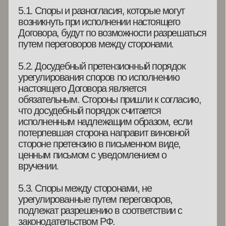
Юридический адрес компании: 111250, г.
Москва
улица Солдатская, д. 6, кв./оф. 25, ИНН
783802615100
ОГРНИП 323774600657571
Дата регистрации 10.10.2023
Р/с 40802810501300015607
Банк: АО &quot;АЛЬФА-БАНК&quot;
Кор. счёт: 40802810801830003012
БИК: 044525593
Адрес электронной
почты: a
academy.19@yandex.ru
МОСКВА, СЛОБОДСКОЙ ПЕРЕУЛОК 6,
СТР. 3
(ВХОД ЧЕРЕЗ ПРОХОДНУЮ)
+7 (919) 722 3348