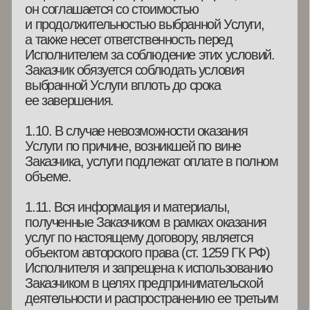
2.1.3. Не приступать к исполнению своих
обязанностей по настоящему Договору-
оферте, а также приостанавливать действия,
к которым он фактически приступил,
в случаях нарушения Заказчиком своих
обязательств по настоящему Договору,
а также наличия информации о Заказчике,
препятствующей исполнению поручения
в установленных объемах и сроках.
2.2. Исполнитель обязуется:
2.2.1. Оказывать Услуги в полном объеме
в соответствии с условиями настоящего
Договора.
2.2.2. Информировать Заказчика о ходе
оказания услуг по настоящему Договору.
2.2.3. Информировать Заказчика
о предполагаемых изменениях путем
размещения информации
на сайте
aacademy19.com
и/или путем
направления электронного письма на адрес
Заказчика, указанный им при приобретении
Услуг.
2.3. Заказчик имеет право: