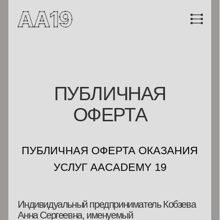
ПУБЛИЧНАЯ
ОФЕРТА
ПУБЛИЧНАЯ ОФЕРТА ОКАЗАНИЯ
УСЛУГ AACADEMY 19
Индивидуальный предприниматель Кобзева
Анна Сергеевна, именуемый
в дальнейшем «Исполнитель», в лице
Кобзевой Анны Сергеевны, действующего
на основании свидетельства о внесении
записи в ЕГРИП, ОГРНИП 323774600657571,
адресует настоящий договор-оферту любому
лицу (далее по тексту — «Заказчик»), чья
воля будет выражена им лично, либо через
уполномоченного представителя (ст.ст. 182,