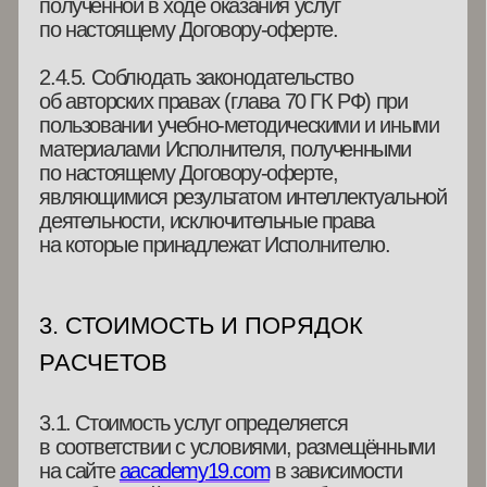
6. ПРОЧИЕ УСЛОВИЯ ДОГОВОРА
6.1. Стороны обязуются соблюдать
положения Федерального закона
от 27.07.2006 г. № 152-ФЗ «О персональных
данных», не передавать третьим лицам
информацию, ставшую известной
им в процессе выполнения обязательств
по настоящему Договору. Соглашаясь
с Договором-офертой, Заказчик даёт согласие
на обработку предоставленных
им персональных данных. Под
персональными данными в целях настоящего
Договора Стороны понимают любую
информацию, относящуюся к Заказчику, в том
числе, но не ограничиваясь: его фамилия,
имя, контактные данные (адрес электронной
почты) и другая информация, необходимая
для надлежащего оказания Услуг.
6.2. Для отказа от Услуги и при
необходимости оформления возврата ранее
уплаченных денежных средств Заказчик
связывается с Исполнителем посредством
электронной почты по адресу
19
aacademy19@gmail.
com Получение