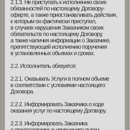
Договора-оферты.
2.4.4. Сохранять конфиденциальность
о деятельности Исполнителя и информации,
полученной в ходе оказания услуг
по настоящему Договору-оферте.
2.4.5. Соблюдать законодательство
об авторских правах (глава 70 ГК РФ) при
пользовании учебно-методическими и иными
материалами Исполнителя, полученными
по настоящему Договору-оферте,
являющимися результатом интеллектуальной
деятельности, исключительные права
на которые принадлежат Исполнителю.
3. СТОИМОСТЬ И ПОРЯДОК
РАСЧЕТОВ
3.1. Стоимость услуг определяется
в соответствии с условиями, размещёнными
на сайте
aacademy19.com
в зависимости
от выбранной Услуги. НДС не облагается
(пп.14 п. 2 ст.149 НК РФ).
3.2. Оплата Услуг по настоящему договору