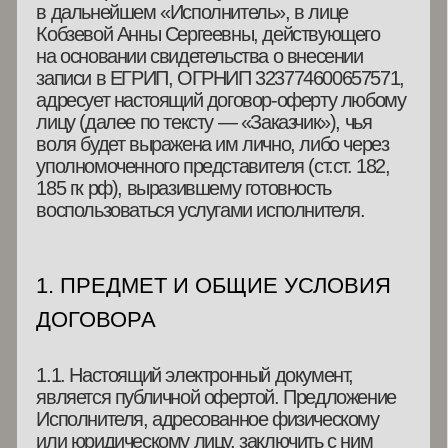
185 гк рф), выразившему готовность
воспользоваться услугами исполнителя.
1. ПРЕДМЕТ И ОБЩИЕ УСЛОВИЯ
ДОГОВОРА
1.1. Настоящий электронный документ,
является публичной офертой. Предложение
Исполнителя, адресованное физическому
или юридическому лицу, заключить с ним
Договор-оферту на оказание платных услуг
(п. 2 ст. 437 ГК РФ). Договор-оферта
не требует рукописного подписания
и скрепления печатями Исполнителя
и Заказчика. Договор-оферта опубликован
на сайте: aacademy19.com.
1.2. Акцептом оферты признается оплата
Заказчиком Услуг по реквизитам
Исполнителя, указанным в настоящем
Договоре-оферте. Осуществляя акцепт
оферты, Заказчик гарантирует, что
ознакомлен, соглашается, полностью
и безоговорочно принимает все условия,
которые изложены в тексте настоящего
Договора-оферты, а также на сайте