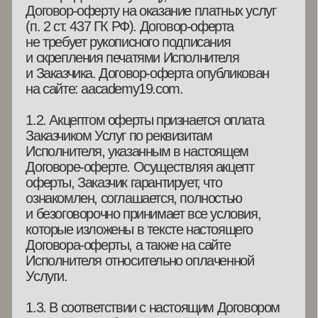
Исполнителя относительно оплаченной
Услуги.
1.3. В соответствии с настоящим Договором
Исполнитель обязуется оказывать Заказчику
или указанному им лицу, услуги в виде
дистанционных курсов по искусству (далее —
Услуги), а Заказчик обязуется оплатить эти
Услуги, на условиях предусмотренных
настоящим Договором-офертой.
1.4. Исполнитель оставляет за собой право
вносить изменения в настоящий Договор-
оферту, в связи с чем, Заказчик обязуется
регулярно отслеживать изменения
в Договоре-оферте, размещенном на сайте:
aacademy19.com.
1.5. Оказание услуг осуществляется очно,
а также посредством сети Интернет,
с использованием программного
обеспечения, обеспечивающего аудио
и видео воспроизведение информационных
материалов. Исполнитель не несет
ответственность за невозможность Заказчика
использовать необходимое программное
обеспечение.
1.6. Заказчик выбирает Услугу