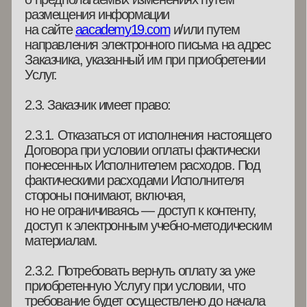
осуществляется на условиях 100 (сто) %
предоплаты.
3.3. Все оплаты по настоящему Договору
производятся в рублях безналичным
перечислением на банковский счет в порядке
и сроки, предусмотренные Договором.
Обязательства Заказчика по оплате Услуг
Исполнителя считаются выполненными
с момента зачисления денежных средств
на расчетный счет Исполнителя.
3.4. При отсутствии предоплаты услуги
Исполнителем не оказываются. В случае
неполной оплаты стоимости услуг Заказчиком
доступ к Услугам не предоставляется.
3.5. Об изменении стоимости на Услуги
Исполнитель извещает Заказчика путем
изменении стоимости Услуги на сайте
Исполнителя по адресу:
aacademy19.com
.
4. ОТВЕТСТВЕННОСТЬ СТОРОН
4.1. За неисполнение или ненадлежащее
исполнение своих обязательств
по настоящему Договору Стороны несут