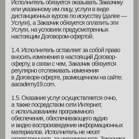
из представленных на сайте Исполнителя
aacademy19.com
1.7. Как до, так и после акцепта Договора-
оферты Заказчик может поддерживать связь
и обращаться за помощью и разъяснениями
по эл. почте aacademy.19@yandex.ru
1.8. Оказание Услуг осуществляется
исключительно при условии соблюдения
Заказчиком обязанности по их оплате,
порядок оплаты установлен в настоящем
Договоре-оферте.
1.9. Заказчик подтверждает, что, совершая
акцепт настоящего Договора-оферты,
он соглашается со стоимостью
и продолжительностью выбранной Услуги,
а также несет ответственность перед
Исполнителем за соблюдение этих условий.
Заказчик обязуется соблюдать условия
выбранной Услуги вплоть до срока
ее завершения.
1.10. В случае невозможности оказания
Услуги по причине, возникшей по вине
Заказчика, услуги подлежат оплате в полном
объеме.