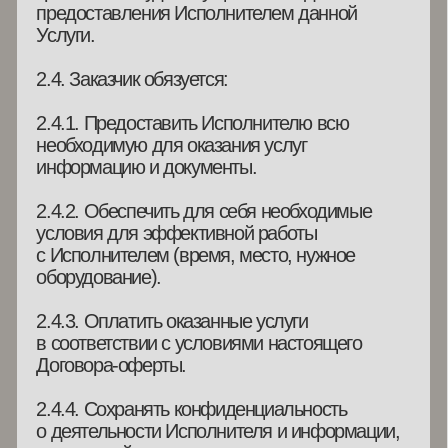
ответственность в соответствии
с действующим законодательством РФ.
5. ПОРЯДОК РАЗРЕШЕНИЯ
СПОРОВ
5.1. Споры и разногласия, которые могут
возникнуть при исполнении настоящего
Договора, будут по возможности разрешаться
путем переговоров между сторонами.
5.2. Досудебный претензионный порядок
урегулирования споров по исполнению
настоящего Договора является
обязательным. Стороны пришли к согласию,
что досудебный порядок считается
исполненным надлежащим образом, если
потерпевшая сторона направит виновной
стороне претензию в письменном виде,
ценным письмом с уведомлением о
вручении.
5.3. Споры между сторонами, не
урегулированные путем переговоров,
подлежат разрешению в соответствии с
законодательством РФ.