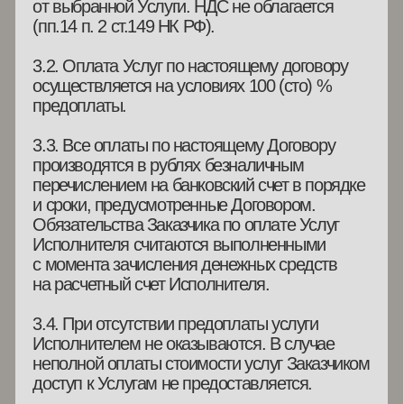
запроса на возврат будет подтверждено
email-сообщением по адресу, указанному при
оформлении заказа.
6.3. Для отказа от Услуги Заказчик обязуется
сообщить Исполнителю, одним
из вышеуказанных способов, следующие
данные:
— ФИО и e-mail, указанные при оформлении
заказа;
— Название Услуги (курса, пакета услуг);
— Дату заказа;
— Информацию о платежах;
— Причины отказа от услуг.
Стороны пришли к соглашению, что в случае
предоставления Заказчиком не полной
необходимой для отказа от Услуги
информации Исполнитель имеет право
отказать в возврате ранее уплаченных
денежных средств.
6.4. Если Заказчик не воспользовался
Услугой (не принял участие в мероприятии,
не посмотрел доступные Заказчику занятия)
не по вине Исполнителя, Исполнитель вправе
не возмещать Заказчику стоимость таких
Услуг.