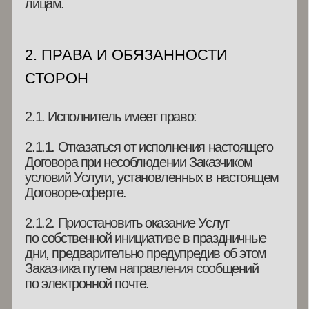
2.3.1. Отказаться от исполнения настоящего
Договора при условии оплаты фактически
понесенных Исполнителем расходов. Под
фактическими расходами Исполнителя
стороны понимают, включая,
но не ограничиваясь — доступ к контенту,
доступ к электронным учебно-методическим
материалам.
2.3.2. Потребовать вернуть оплату за уже
приобретенную Услугу при условии, что
требование будет осуществлено до начала
предоставления Исполнителем данной
Услуги.
2.4. Заказчик обязуется:
2.4.1. Предоставить Исполнителю всю
необходимую для оказания услуг
информацию и документы.
2.4.2. Обеспечить для себя необходимые
условия для эффективной работы
с Исполнителем (время, место, нужное
оборудование).
2.4.3. Оплатить оказанные услуги
в соответствии с условиями настоящего