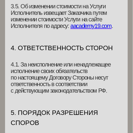
6.5. Услуги считаются оказанными в полном
объеме и надлежащим образом в случае
отсутствия претензий со стороны Заказчика,
на дату завершения оказания Услуг
в соответствии с ее условиями.
6.6. Настоящий Договор-оферта вступает
в силу с момента совершения акцепта
оферты Заказчиком и действует до полного
исполнения Сторонами своих обязательств.
6.8. Все изменения, приложения
и дополнения к настоящему Договору
являются его неотъемлемыми частями.
6.9. Договор-оферта сохраняет силу в случае
изменения реквизитов Сторон, изменения
организационно-правовой формы и в иных
случаях, установленных
законодательством РФ.
7. РЕКВИЗИТЫ ИСПОЛНИТЕЛЯ
Исполнитель
ИП Кобзева Анна Сергеевна