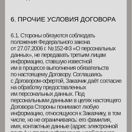
AACADEMY.19@YANDEX.RU
КУРСЫ
СОБЫТИЯ
О НАС
РЕЗИДЕНЦИЯ
TG: @AACADEMY19
ГАЛЕРЕЯ
Информационный партнер
ИП КОБЗЕВА АННА СЕРГЕЕВНА
ИНН 783802615100
ОГРН / ОГРНИП 323774600657571